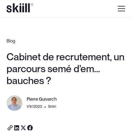
Blog
Cabinet de recrutement, un
parcours semé d’em…
bauches ?
Pierre Guivarc’h
1/9/2023
5
min
•