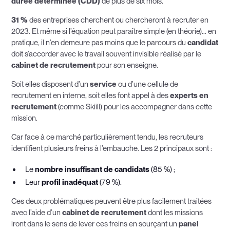
durée déterminée (CDD)
de plus de six mois.
31 %
des entreprises cherchent ou chercheront à recruter en
2023. Et même si l’équation peut paraître simple (en théorie)... en
pratique, il n’en demeure pas moins que le parcours du
candidat
doit s’accorder avec le travail souvent invisible réalisé par le
cabinet de recrutement
pour son enseigne.
Soit elles disposent d’un
service
ou d’une cellule de
recrutement en interne, soit elles font appel à des
experts en
recrutement
(comme Skiill) pour les accompagner dans cette
mission.
Car face à ce marché particulièrement tendu, les recruteurs
identifient plusieurs freins à l’embauche. Les 2 principaux sont :
Le
nombre insuffisant de candidats
(85 %) ;
Leur
profil inadéquat
(79 %).
Ces deux problématiques peuvent être plus facilement traitées
avec l’aide d’un
cabinet de recrutement
dont les missions
iront dans le sens de lever ces freins en sourçant un
panel