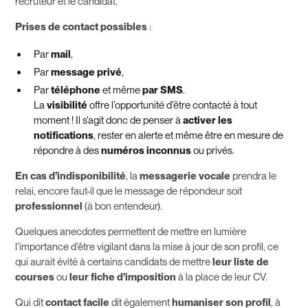
recruteur et le candidat.
Prises de contact possibles
:
Par
mail
,
Par
message privé
,
Par
téléphone
et même
par SMS
.
La
visibilité
offre l’opportunité d’être contacté à tout
moment ! Il s’agit donc de penser à
activer les
notifications
, rester en alerte et même être en mesure de
répondre à des
numéros inconnus
ou privés.
En cas d’indisponibilité
, la
messagerie vocale
prendra le
relai, encore faut-il que le message de répondeur soit
professionnel
(à bon entendeur).
Quelques anecdotes permettent de mettre en lumière
l’importance d’être vigilant dans la mise à jour de son profil, ce
qui aurait évité à certains candidats de mettre
leur liste de
courses
ou
leur fiche d’imposition
à la place de leur CV.
Qui dit
contact facile
dit également
humaniser son profil
, à