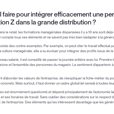
il faire pour intégrer efficacement une p
ion Z dans la grande distribution ?
dans le retail, les formations managériales dispensées il y a 10 ans sont déjà
 compte tous ces éléments et ne savent pas très bien s’adapter à la généra
xiste des contre-exemples. Par exemple, on peut citer le travail effectué p
 culture managériale, elle a su évoluer pour intégrer des profils issus de la
uveau salarié, il est conseillé de passer la journée entière avec lui. Prendre 
ions et l’ensemble des personnes du magasin. Le sentiment d’appartenir à u
ent d’aborder les valeurs de l’entreprise, de réexpliquer la fiche-métier du pos
oncrets. Mais surtout, il faut donner un cadre global (et sensé) à toutes leu
erso est énormément questionné et dépend principalement de l’autonomie lai
et ses horaires de travail. Sans oublier des considérations sur le respect 
E de l’entreprise. Des éléments qui les intéressent davantage que les génér