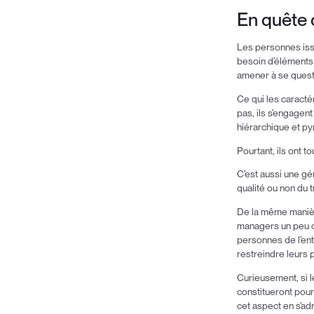
En quête 
Les personnes iss
besoin d’éléments 
amener à se quest
Ce qui les caractér
pas, ils s’engagent
hiérarchique et p
Pourtant, ils ont t
C’est aussi une gé
qualité ou non du 
De la même manière
managers un peu ol
personnes de l’ent
restreindre leurs 
Curieusement, si l
constitueront pour
cet aspect en s’ad