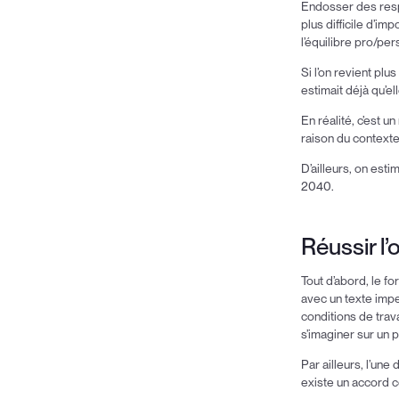
Endosser des respo
plus difficile d’i
l’équilibre pro/per
Si l’on revient plu
estimait déjà qu’e
En réalité, c’est 
raison du contexte
D’ailleurs, on est
2040.
Réussir l’
Tout d’abord, le f
avec un texte imp
conditions de trav
s’imaginer sur un 
Par ailleurs, l’un
existe un accord col