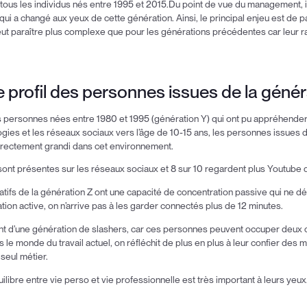
ous les individus nés entre 1995 et 2015.Du point de vue du management, il
ui a changé aux yeux de cette génération. Ainsi, le principal enjeu est de pa
peut paraître plus complexe que pour les générations précédentes car leur ra
.
e profil des personnes issues de la génér
s personnes nées entre 1980 et 1995 (génération Y) qui ont pu appréhender 
gies et les réseaux sociaux vers l’âge de 10-15 ans, les personnes issues d
directement grandi dans cet environnement.
sont présentes sur les réseaux sociaux et 8 sur 10 regardent plus Youtube q
tifs de la génération Z ont une capacité de concentration passive qui ne 
tion active, on n’arrive pas à les garder connectés plus de 12 minutes.
t d’une génération de slashers, car ces personnes peuvent occuper deux o
e monde du travail actuel, on réfléchit de plus en plus à leur confier des m
 seul métier.
quilibre entre vie perso et vie professionnelle est très important à leurs yeux