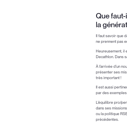
Que faut-
la générat
Il faut savoir que 
ne prennent pas en
Heureusement, il e
Decathlon. Dans sa
À l’arrivée d’un no
présenter ses miss
très important !
Il est aussi pertin
par des exemples c
L’équilibre pro/p
dans ses missions 
ou la politique RS
précédentes.