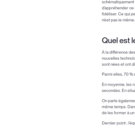
schématiquement t
d’appréhender ce q
fidéliser. Ce qui 
n’est pas le même
Quel est l
À la différence de
nouvelles technolo
sont nées et ont 
Parmi elles, 70 % 
En moyenne, les na
secondes. En situa
On parle égalemen
même temps. Dans l
de les former à un
Dernier point : l’é