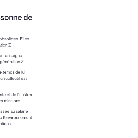
ersonne de
 obsolètes. Elles
tion Z.
ar l’enseigne
 génération Z.
le temps de lui
n collectif est
te et de l’illustrer
rs missions.
ssée au salarié
de l’environnement
ations