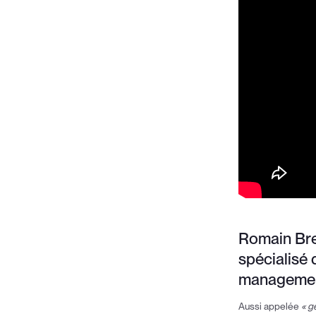
Romain Breu
spécialisé 
management
Aussi appelée
« g