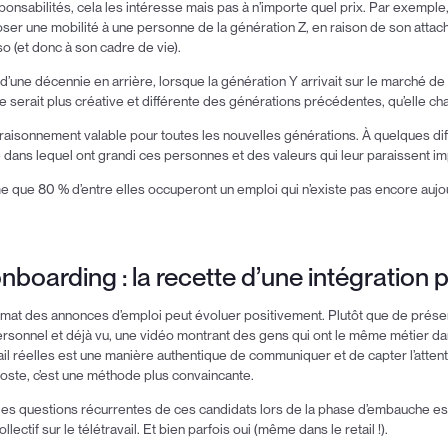
nsabilités, cela les intéresse mais pas à n’importe quel prix. Par exemple
mposer une mobilité à une personne de la génération Z, en raison de son atta
so (et donc à son cadre de vie).
s d’une décennie en arrière, lorsque la génération Y arrivait sur le marché de 
lle serait plus créative et différente des générations précédentes, qu’elle c
un raisonnement valable pour toutes les nouvelles générations. À quelques d
 dans lequel ont grandi ces personnes et des valeurs qui leur paraissent i
ime que 80 % d’entre elles occuperont un emploi qui n’existe pas encore aujou
onboarding : la recette d’une intégration
ormat des annonces d’emploi peut évoluer positivement. Plutôt que de prése
ersonnel et déjà vu, une vidéo montrant des gens qui ont le même métier da
ail réelles est une manière authentique de communiquer et de capter l’atten
poste, c’est une méthode plus convaincante.
e des questions récurrentes de ces candidats lors de la phase d’embauche est 
lectif sur le télétravail. Et bien parfois oui (même dans le retail !).