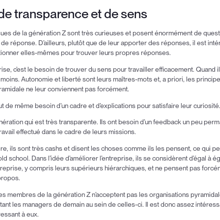
de transparence et de sens
ues de la génération Z sont très curieuses et posent énormément de questi
de réponse. D’ailleurs, plutôt que de leur apporter des réponses, il est int
ionner elles-mêmes pour trouver leurs propres réponses.
ise, c’est le besoin de trouver du sens pour travailler efficacement. Quand i
 moins. Autonomie et liberté sont leurs maîtres-mots et, a priori, les princip
yramidale ne leur conviennent pas forcément.
out de même besoin d’un cadre et d’explications pour satisfaire leur curiosité
nération qui est très transparente. Ils ont besoin d’un feedback un peu perm
travail effectué dans le cadre de leurs missions.
, ils sont très cashs et disent les choses comme ils les pensent, ce qui pe
d school. Dans l’idée d’améliorer l’entreprise, ils se considèrent d’égal à é
reprise, y compris leurs supérieurs hiérarchiques, et ne pensent pas forcéme
propos.
es membres de la génération Z n’acceptent pas les organisations pyramidale
tant les managers de demain au sein de celles-ci. Il est donc assez intéres
ressant à eux.