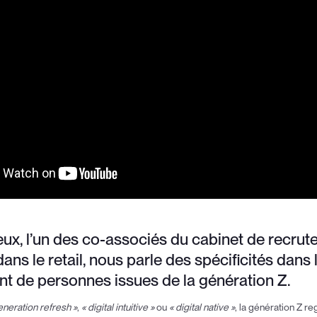
x, l’un des co-associés du cabinet de recrute
dans le retail, nous parle des spécificités dans 
 de personnes issues de la génération Z.
eneration refresh »
,
« digital intuitive »
ou
« digital native »
, la génération Z r