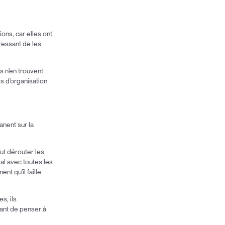
ons, car elles ont
éressant de les
ls n’en trouvent
es d’organisation
.
anent sur la
ut dérouter les
gal avec toutes les
nt qu’il faille
s, ils
sant de penser à