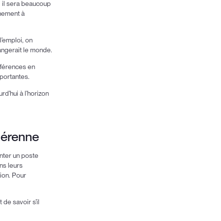
, il sera beaucoup
chement à
l’emploi, on
hangerait le monde.
ifférences en
mportantes.
rd’hui à l’horizon
 pérenne
nter un poste
ns leurs
tion. Pour
de savoir s’il