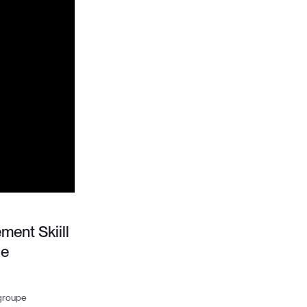
ment Skiill
le
egroupe