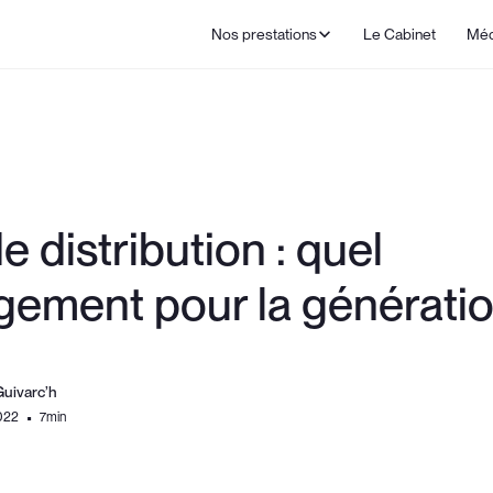
Nos prestations
Le Cabinet
Méd
 distribution : quel
ement pour la génératio
Guivarc’h
022
7
min
•